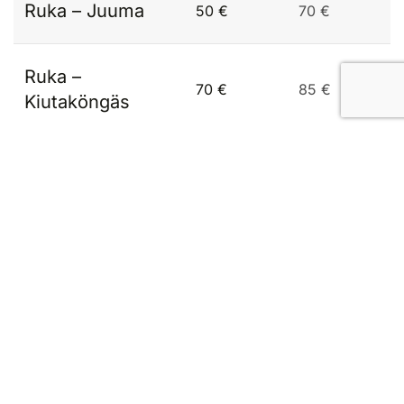
Ruka – Juuma
50 €
70 €
Ruka –
70 €
85 €
Kiutaköngäs
Ruka – Ristikallio
65 €
80 €
Ruka – Hautajärvi
95 €
110 €
Kuusamo –
95 €
120 €
Juuma
Kuusamo –
115 €
130 €